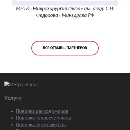
МНТК «Микрохирургия глаза» им. акад. С.Н.
Це
Федорова» Минздрава РФ
ВСЕ ОТЗЫВЫ ПАРТНЕРОВ
Услуги
Поверка расходомеров
Поверка теплосчетчиков
Поверка термометров