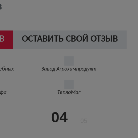
в
В
ОСТАВИТЬ СВОЙ ОТЗЫВ
ебных
Завод Агрохимпродукт
ьфа
ТеплоМаг
04
05