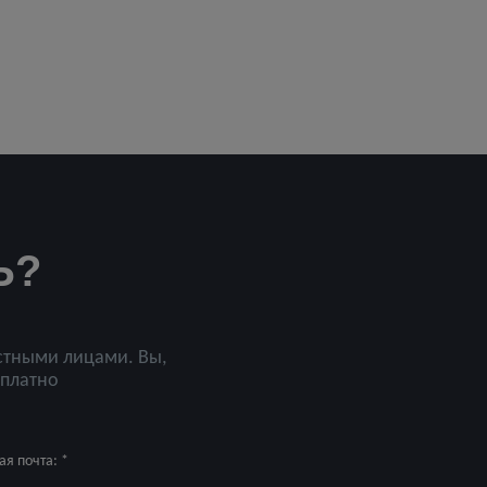
Ь?
стными лицами. Вы,
сплатно
я почта: *